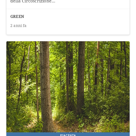
della Circoscrizione...
GREEN
2 anni fa
PIACENZA