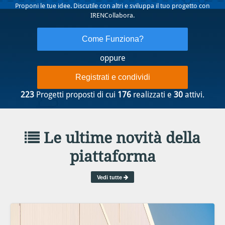
Proponi le tue idee. Discutile con altri e sviluppa il tuo progetto con
IRENCollabora.
Come Funziona?
oppure
Registrati e condividi
223
Progetti proposti di cui
176
realizzati e
30
attivi.
Le ultime novità della
piattaforma
Vedi tutte